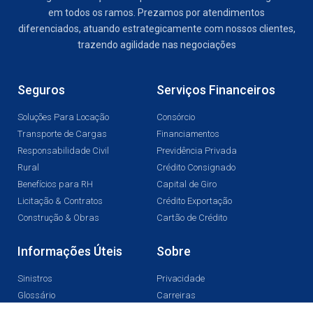
em todos os ramos. Prezamos por atendimentos
diferenciados, atuando estrategicamente com nossos clientes,
trazendo agilidade nas negociações
Seguros
Serviços Financeiros
Soluções Para Locação
Consórcio
Transporte de Cargas
Financiamentos
Responsabilidade Civil
Previdência Privada
Rural
Crédito Consignado
Benefícios para RH
Capital de Giro
Licitação & Contratos
Crédito Exportação
Construção & Obras
Cartão de Crédito
Informações Úteis
Sobre
Sinistros
Privacidade
Glossário
Carreiras
Sitemap
Blog